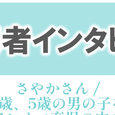
さやかさん /
3歳、5歳の男の子