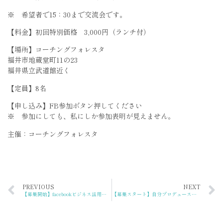
※ 希望者で15：30まで交流会です。
【料金】初回特別価格 3,000円（ランチ付）
【場所】コーチングフォレスタ
福井市地蔵堂町11の23
福井県立武道館近く
【定員】8名
【申し込み】FB参加ボタン押してください
※ 参加にしても、私にしか参加表明が見えません。
主催：コーチングフォレスタ
PREVIOUS
NEXT
【募集開始】facebookビジネス活用講座 延べ100人以上の女性が参加（女性限定）
【募集スタート】自分プロデュースをはじめよう！（6月・9月・12月の連続講座）女性限定