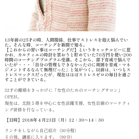
13年前の25才の時、人間関係、仕事でストレスを抱え悩んでい
た。そんな時、コーチングを新聞で知る。
【これからの習い事はコーチングだ】というキャッチコピーに惹
かれ、カルティエの時計を買おうと貯めていた70万円を使い200
時間のコーチングプログラム受講。そこから、部下育成で悩んで
いたが・・・「自分の管理もできなかったのに周囲を育成・マネ
ジメントするなんて無理だった」と気がつく。以前は、いつもス
トレスマックスだったが、現在はほぼストレスゼロの毎日を過ご
すことができている。
32才の離婚をきっかけに「女性のためのコーチングサロン」
OPEN。
現在は、北陸３県を中心に女性活躍支援、女性目線のマーケティ
ング研修を行なっている。
【日時】2018年４月23日（月）12：30〜14：30
ランチをしながら自己紹介（30分程）
その後、講座に入ります。（90分）