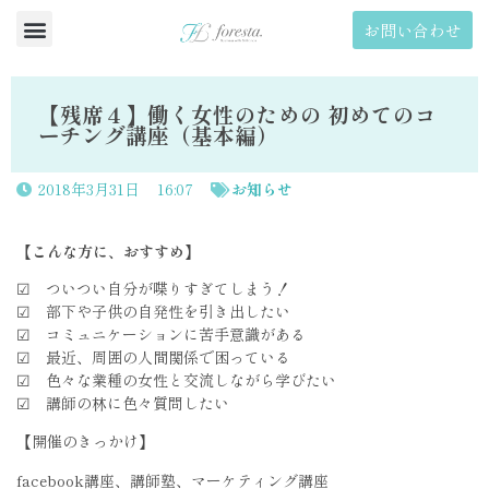
お問い合わせ
【残席４】働く女性のための 初めてのコ
ーチング講座（基本編）
2018年3月31日
16:07
お知らせ
【こんな方に、おすすめ】
☑︎ ついつい自分が喋りすぎてしまう！
☑︎ 部下や子供の自発性を引き出したい
☑︎ コミュニケーションに苦手意識がある
☑︎ 最近、周囲の人間関係で困っている
☑︎ 色々な業種の女性と交流しながら学びたい
☑︎ 講師の林に色々質問したい
【開催のきっかけ】
facebook講座、講師塾、マーケティング講座