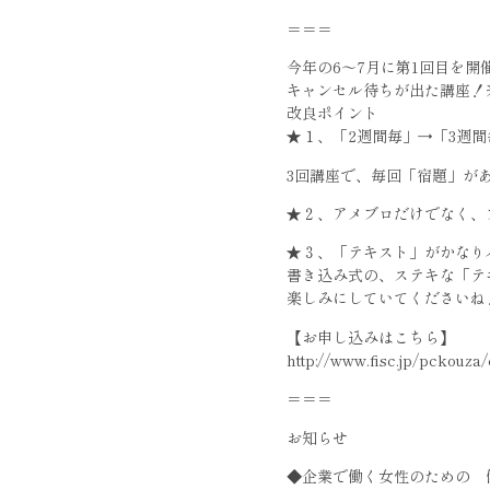
＝＝＝
今年の6～7月に第1回目を開
キャンセル待ちが出た講座！
改良ポイント
★１、「2週間毎」→「3週
3回講座で、毎回「宿題」が
★２、アメブロだけでなく、
★３、「テキスト」がかなり
書き込み式の、ステキな「テ
楽しみにしていてくださいね
【お申し込みはこちら】
http://www.fisc.jp/pckouz
＝＝＝
お知らせ
◆企業で働く女性のための 