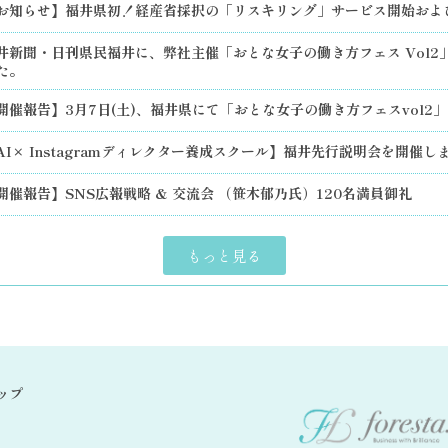
お知らせ】福井県初！経産省採択の「リスキリング」サービス開始およ
井新聞・日刊県民福井に、弊社主催「おとな女子の働き方フェス Vol2
た。
開催報告】3月7日(土)、福井県にて「おとな女子の働き方フェスvol2
AI× Instagramディレクター養成スクール】福井先行説明会を開催し
開催報告】SNS広報戦略 & 交流会 （笹木郁乃氏）120名満員御礼
もっと見る
ップ