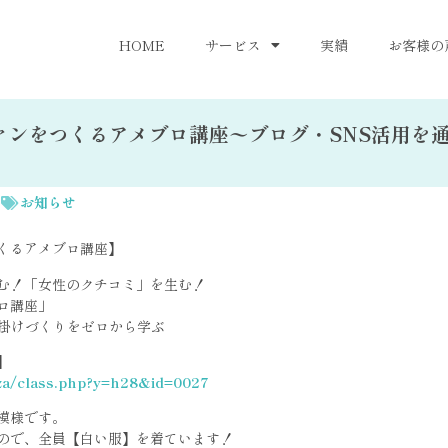
HOME
サービス
実績
お客様の
ァンをつくるアメブロ講座〜ブログ・SNS活用を
お知らせ
くるアメブロ講座】
む！「女性のクチコミ」を生む！
ロ講座」
仕掛けづくりをゼロから学ぶ
】
uza/class.php?y=h28&id=0027
模様です。
ので、全員【白い服】を着ています！