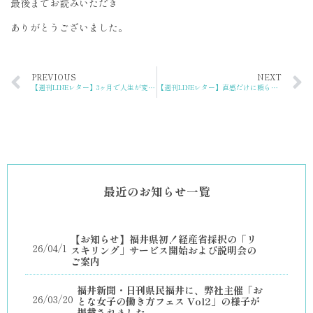
最後までお読みいただき
ありがとうございました。
PREVIOUS
NEXT
【週刊LINEレター】3ヶ月で人生が変わる！成果を出すための〇〇の作り方
【週刊LINEレター】直感だけに頼らない！行動に自信が持てる“もう一つの武器”
最近のお知らせ一覧
【お知らせ】福井県初！経産省採択の「リ
26/04/1
スキリング」サービス開始および説明会の
ご案内
福井新聞・日刊県民福井に、弊社主催「お
26/03/20
とな女子の働き方フェス Vol2」の様子が
掲載されました。