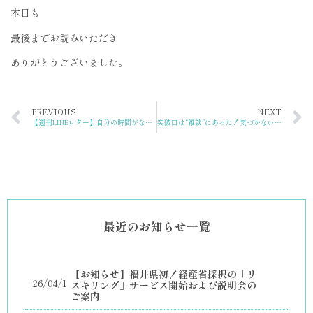
本日も
最後までお読みいただき
ありがとうございました。
PREVIOUS
NEXT
【週刊LINEレター】自分の時間がない…そんな日々を変える【朝の一工夫】とは？
突破口は“雑談”にあった！気づかないうちにチャンスを逃していませんか?
最近のお知らせ一覧
【お知らせ】福井県初！経産省採択の「リ
26/04/1
スキリング」サービス開始および説明会の
ご案内