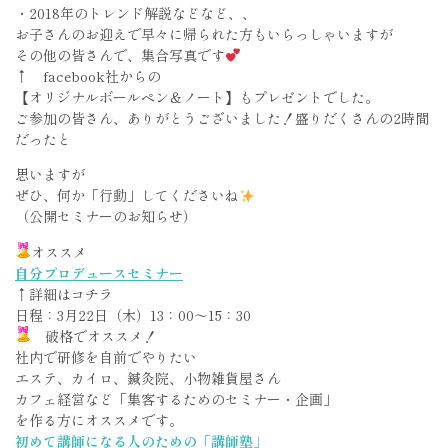
・2018年のトレンド解説などなど、、
お子さんのお迎えで早々に帰られた方もいらっしゃいますが
その他の皆さんで、集合写真です
↑ facebook社からの
【オリジナルボールペン＆ノート】もプレゼントでした。
ご参加の皆さん、ありがとうございました！盛りだくさんの2時間
だったと
思いますが
ぜひ、何か「行動」してくださいね
（公開セミナーのお知らせ）
オススメ
自分プロデュースセミナー
↑詳細はコチラ
日程：3月22日（木）13：00〜15：30
破格でオススメ！
社内で研修を自前でやりたい
エステ、カイロ、鍼灸院、小物雑貨屋さん
カフェ経営など「集客するためのセミナー・企画」
を作る方にオススメです。
初めて講師になる人のための「講師塾」