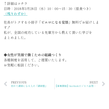
↑詳細はコチラ
日時：2018年3月28日（水）10：00〜15：30（昼食つき）
（残りわずか）
社長がトクする小冊子
「ピエロになる覚悟」
無料でお届けしま
す！
私が、全国の成功している先輩方から教えて頂いた学びを
まとめました。
◆女性が笑顔で働くための組織つくり
各種制度を活用して、ご提案いたします。
お気軽に相談ください。
PREVIOUS
NEXT
初めて講師になる人の「講師塾」
【募集開始】facebookビジネス活用講座 延べ100人以上の女性が参加（女性限定）